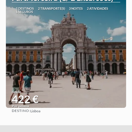
1 DESTINOS
2 TRANSPORTE(S)
3 NOITES
2 ATIVIDADES
1 SEGUROS
desde
422 €
Por pessoa
DESTINO:
Lisboa
Ver ideia