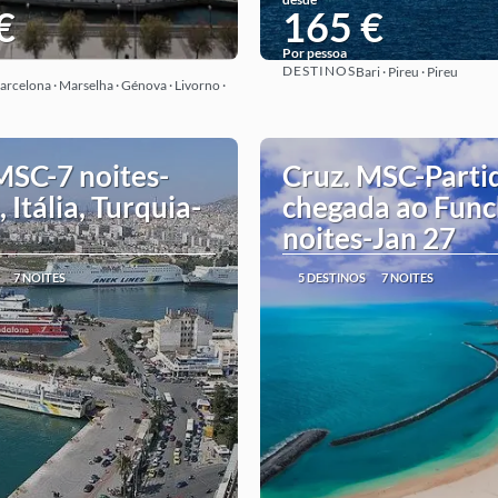
€
165 €
Por pessoa
DESTINOS
Bari · Pireu · Pireu
Ver ideia
Ver ideia
arcelona · Marselha · Génova · Livorno ·
MSC-7 noites-
Cruz. MSC-Parti
 Itália, Turquia-
chegada ao Func
noites-Jan 27
7 NOITES
5 DESTINOS
7 NOITES