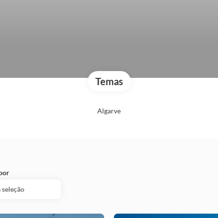
Temas
Algarve
por
 seleção