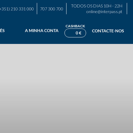
TODOS OS DIAS 10H - 22H
+351) 210 331 000
707 300 700
online@interpass.pt
CASHBACK
ÊS
A MINHA CONTA
CONTACTE-NOS
0 €