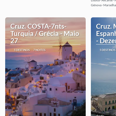
Lisboa · Alicante 
Génova · Marselha 
Cruz. COSTA-7nts-
Cruz. M
Turquia / Grécia - Maio
Espanh
27
- Dez
5 DESTINOS
7 NOITES
5 DESTINOS
desde
desde