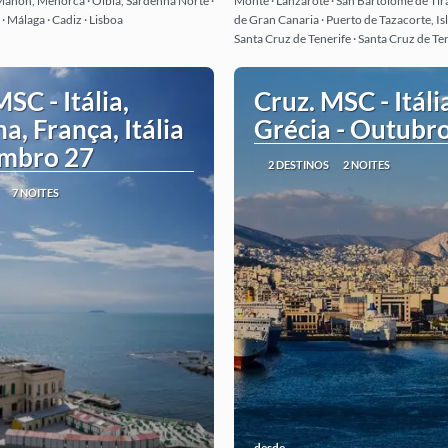
· Mahon, Menorca · Olbia, Sardenha Norte ·
Monte · Lanzarote · San Bartolome de Tir
· Málaga · Cadiz · Lisboa
de Gran Canaria · Puerto de Tazacorte, Isl
Santa Cruz de Tenerife · Santa Cruz de Te
SC - Itália,
Cruz. MSC - Itáli
a, França, Itália
Grécia - Outubr
embro 27
2 DESTINOS
2 NOITES
7 NOITES
desde