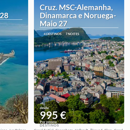
Cruz. MSC-Alemanha,
 28
Dinamarca e Noruega-
Maio 27
4 DESTINOS
7 NOITES
desde
995 €
Por pessoa
DESTINOS
Ver ideia