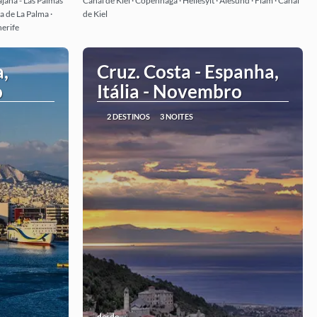
ajana - Las Palmas
Canal de Kiel · Copenhaga · Hellesylt · Ålesund · Flam · Canal
a de La Palma ·
de Kiel
nerife
a,
Cruz. Costa - Espanha,
o
Itália - Novembro
2 DESTINOS
3 NOITES
desde