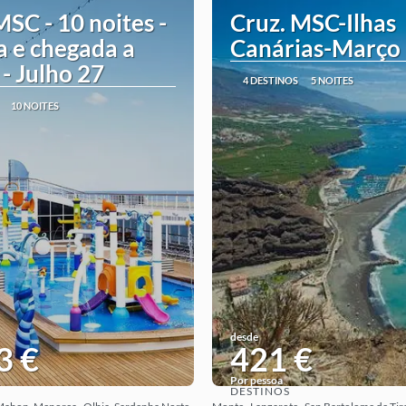
MSC - 10 noites -
Cruz. MSC-Ilhas
a e chegada a
Canárias-Março
 - Julho 27
4 DESTINOS
5 NOITES
10 NOITES
desde
3 €
421 €
Por pessoa
DESTINOS
Ver ideia
Ver ideia