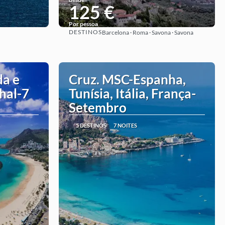
125 €
Por pessoa
DESTINOS
Barcelona · Roma · Savona · Savona
Ver ideia
da e
Cruz. MSC-Espanha,
hal-7
Tunísia, Itália, França-
Setembro
5 DESTINOS
7 NOITES