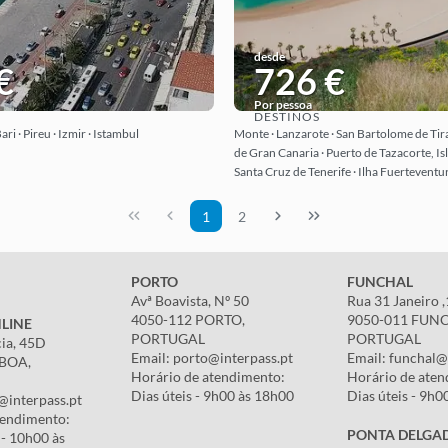
desde
€
726 €
Por pessoa
DESTINOS
Ver ideia
Ver ideia
ari · Pireu · Izmir · Istambul
Monte · Lanzarote · San Bartolome de Tir
de Gran Canaria · Puerto de Tazacorte, Isl
Santa Cruz de Tenerife · Ilha Fuerteventu
1
2
PORTO
FUNCHAL
Avª Boavista, Nº 50
Rua 31 Janeiro 
4050-112 PORTO,
9050-011 FUN
LINE
PORTUGAL
PORTUGAL
cia, 45D
Email: porto@interpass.pt
Email: funchal@
SBOA,
Horário de atendimento:
Horário de aten
Dias úteis - 9h00 às 18h00
Dias úteis - 9h0
@interpass.pt
tendimento:
PONTA DELGA
 - 10h00 às