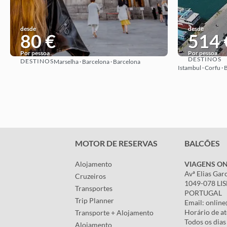
desde
desde
80 €
514 
Por pessoa
Por pessoa
DESTINOS
DESTINOS
Marselha · Barcelona · Barcelona
Ver ideia
Istambul · Corfu · B
MOTOR DE RESERVAS
BALCÕES
Alojamento
VIAGENS ON
Avª Elias Gar
Cruzeiros
1049-078 LI
Transportes
PORTUGAL
Trip Planner
Email: online
Horário de a
Transporte + Alojamento
Todos os dias
Alojamento