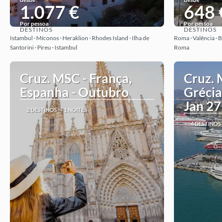
1.077 €
648 
Por pessoa
Por pessoa
DESTINOS
DESTINOS
Ver ideia
Istambul · Míconos · Heraklion · Rhodes Island · Ilha de
Roma · Valência · B
Santorini · Pireu · Istambul
Roma
Cruz. MSC - França,
Cruz. 
Espanha - Outubro
Grécia,
Jan 27
2 DESTINOS
1 NOITES
4 DESTINOS