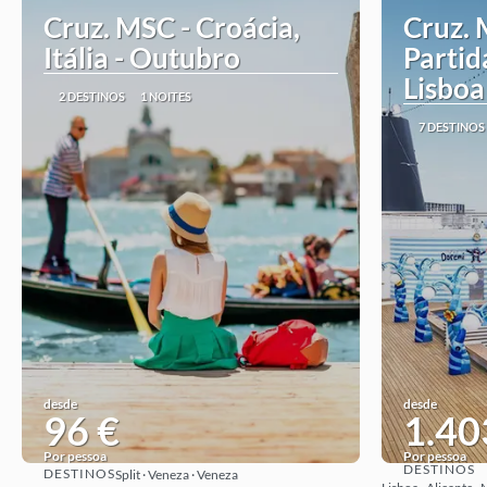
Cruz. MSC - Croácia,
Cruz. 
Itália - Outubro
Partid
Lisboa
2 DESTINOS
1 NOITES
7 DESTINOS
desde
desde
96 €
1.40
Por pessoa
Por pessoa
DESTINOS
DESTINOS
Split · Veneza · Veneza
Ver ideia