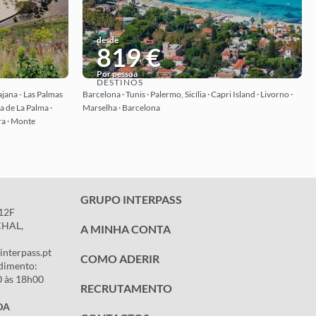
desde
819 €
Por pessoa
DESTINOS
Ver ideia
ajana - Las Palmas
Barcelona · Tunis · Palermo, Sicília · Capri Island · Livorno ·
a de La Palma ·
Marselha · Barcelona
ra · Monte
GRUPO INTERPASS
,12F
CHAL,
A MINHA CONTA
interpass.pt
COMO ADERIR
dimento:
0 às 18h00
RECRUTAMENTO
DA