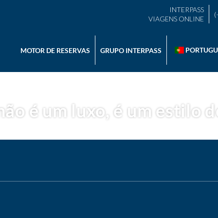
INTERPASS
(
VIAGENS ONLINE
PORTUGU
MOTOR DE RESERVAS
GRUPO INTERPASS
não é um luxo, é um estilo de
MOTOR IA
+
Trip Planner
ViagensGPT
Re
Transporte + Alojamento