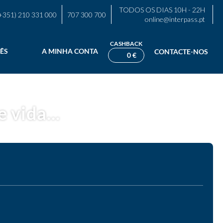
TODOS OS DIAS 10H - 22H
+351) 210 331 000
707 300 700
online@interpass.pt
CASHBACK
ÊS
A MINHA CONTA
CONTACTE-NOS
0 €
 vida...
nt a Car
Desporto e Eventos
Atividades
Transfers