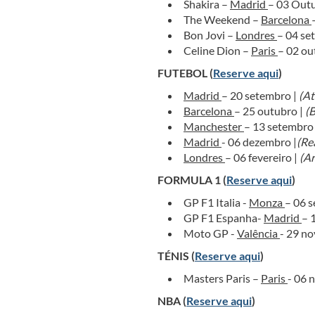
Shakira –
Madrid
– 03 Out
The Weekend –
Barcelona
Bon Jovi –
Londres
– 04 se
Celine Dion –
Paris
– 02 ou
FUTEBOL (
Reserve aqui
)
Madrid
– 20 setembro |
(At
Barcelona
– 25 outubro |
(B
Manchester
– 13 setembro
Madrid
- 06 dezembro |
(Re
Londres
– 06 fevereiro |
(Ar
FORMULA 1 (
Reserve aqui
)
GP F1 Italia -
Monza
– 06 
GP F1 Espanha-
Madrid
– 
Moto GP -
Valência
- 29 n
TÉNIS (
Reserve aqui
)
Masters Paris –
Paris
- 06 
NBA (
Reserve aqui
)