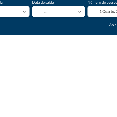
da
Data de saída
Número de pesso
1 Quarto,
Ao c