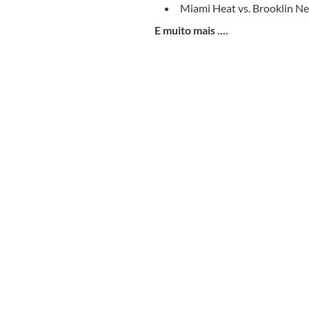
Miami Heat vs. Brooklin Ne
E muito mais ....
cuito 2027 - O MELHOR da TAILÂ