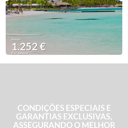
desde
1.252 €
Por pessoa
Ver ideia
CONDIÇÕES ESPECIAIS E
GARANTIAS EXCLUSIVAS,
ASSEGURANDO O MELHOR