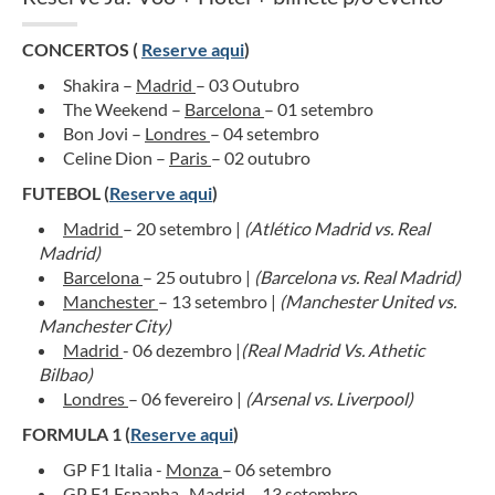
CONCERTOS (
Reserve aqui
)
Shakira –
Madrid
– 03 Outubro
The Weekend –
Barcelona
– 01 setembro
Bon Jovi –
Londres
– 04 setembro
Celine Dion –
Paris
– 02 outubro
FUTEBOL (
Reserve aqui
)
Madrid
– 20 setembro |
(Atlético Madrid vs. Real
Madrid)
Barcelona
– 25 outubro |
(Barcelona vs. Real Madrid)
Manchester
– 13 setembro |
(Manchester United vs.
Manchester City)
Madrid
- 06 dezembro |
(Real Madrid Vs. Athetic
Bilbao)
Londres
– 06 fevereiro |
(Arsenal vs. Liverpool)
FORMULA 1 (
Reserve aqui
)
GP F1 Italia -
Monza
– 06 setembro
GP F1 Espanha-
Madrid
– 13 setembro