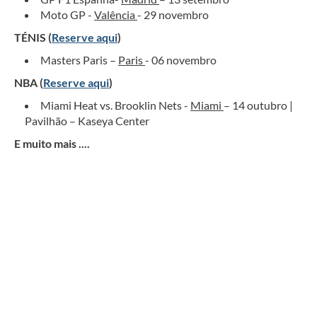
Moto GP -
Valência
- 29 novembro
TÉNIS (
Reserve aqui
)
Masters Paris –
Paris
- 06 novembro
NBA (
Reserve aqui
)
Miami Heat vs. Brooklin Nets -
Miami
– 14 outubro |
Pavilhão – Kaseya Center
E muito mais ....
Circuito 2027 - O MELHOR da