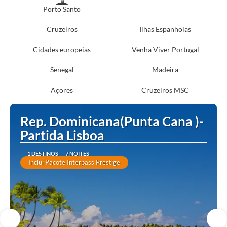
Porto Santo
Cruzeiros
Ilhas Espanholas
Cidades europeias
Venha Viver Portugal
Senegal
Madeira
Açores
Cruzeiros MSC
Rep. Dominicana(Punta Cana )-
Partida Lisboa
1 DESTINOS
7 NOITES
Inclui Pacote Interpass Prestige