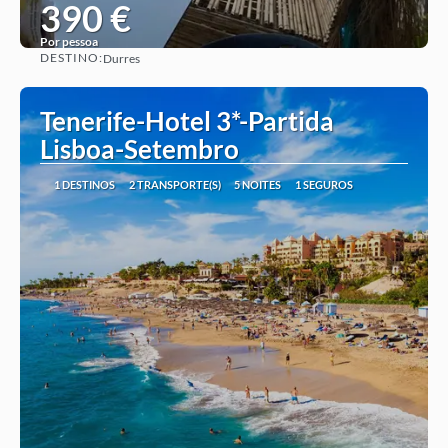
390 €
Por pessoa
DESTINO:
Durres
Ver ideia
Tenerife-Hotel 3*-Partida
Lisboa-Setembro
1 DESTINOS
2 TRANSPORTE(S)
5 NOITES
1 SEGUROS