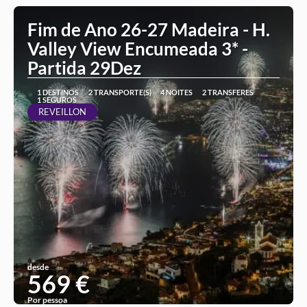
Fim de Ano 26-27 Madeira - H.
Valley View Encumeada 3* -
Partida 29Dez
1 DESTINOS
2 TRANSPORTE(S)
4 NOITES
2 TRANSFERES
1 SEGUROS
REVEILLON
desde
569 €
Por pessoa