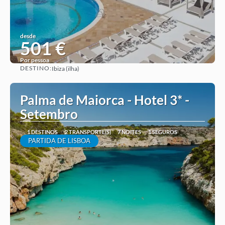
desde
501 €
Por pessoa
DESTINO:
Ibiza (ilha)
Ver ideia
Palma de Maiorca - Hotel 3* -
Setembro
1 DESTINOS
2 TRANSPORTE(S)
7 NOITES
1 SEGUROS
PARTIDA DE LISBOA