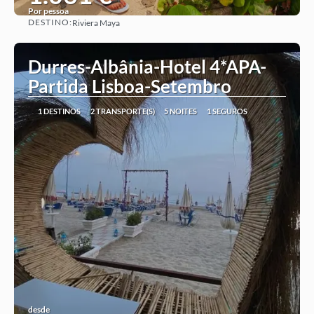
Por pessoa
DESTINO:
Riviera Maya
Ver ideia
Durres-Albânia-Hotel 4*APA-
Partida Lisboa-Setembro
1 DESTINOS
2 TRANSPORTE(S)
5 NOITES
1 SEGUROS
desde