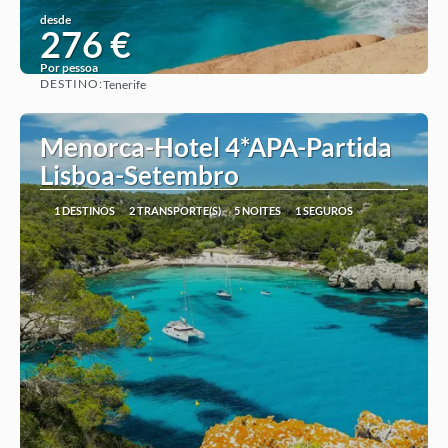
desde
276 €
Por pessoa
DESTINO:
Tenerife
Ver ideia
Menorca-Hotel 4*APA-Partida
Lisboa-Setembro
1 DESTINOS
2 TRANSPORTE(S)
5 NOITES
1 SEGUROS