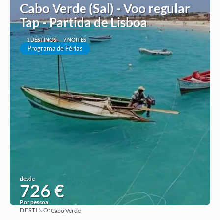
Cabo Verde (Sal) - Voo regular
Tap - Partida de Lisboa
1 DESTINOS
7 NOITES
Programa de Férias
desde
726 €
Por pessoa
DESTINO:
Cabo Verde
Ver ideia