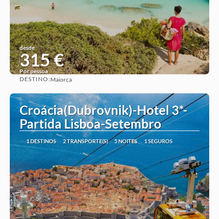
desde
315 €
Por pessoa
DESTINO:
Maiorca
Ver ideia
Croácia(Dubrovnik)-Hotel 3*-
Partida Lisboa-Setembro
1 DESTINOS
2 TRANSPORTE(S)
5 NOITES
1 SEGUROS