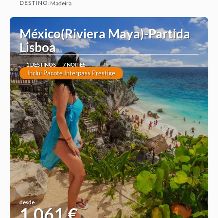
DESTINO:
Madeira
Ver ideia
México(Riviera Maya)-Partida
Lisboa
1 DESTINOS
7 NOITES
Inclui Pacote Interpass Prestige
desde
1.061 €