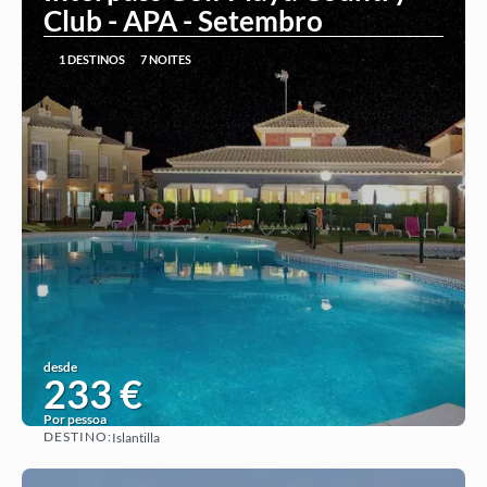
Club - APA - Setembro
1 DESTINOS
7 NOITES
desde
233 €
Por pessoa
DESTINO:
Islantilla
Ver ideia