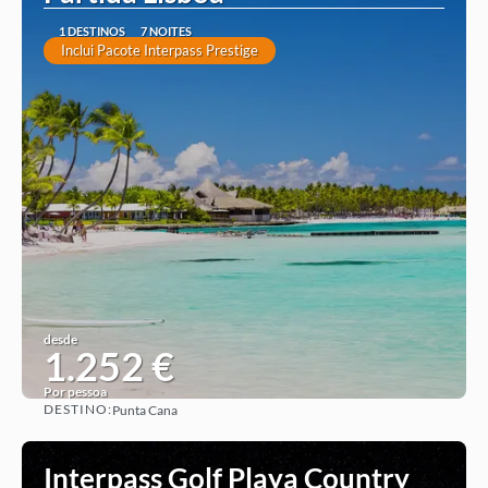
1 DESTINOS
7 NOITES
Inclui Pacote Interpass Prestige
desde
1.252 €
Por pessoa
DESTINO:
Punta Cana
Ver ideia
Interpass Golf Playa Country