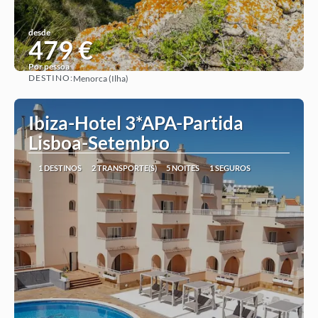
desde
479 €
Por pessoa
DESTINO:
Menorca (Ilha)
Ver ideia
Ibiza-Hotel 3*APA-Partida
Lisboa-Setembro
1 DESTINOS
2 TRANSPORTE(S)
5 NOITES
1 SEGUROS