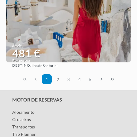
desde
481 €
Por pessoa
DESTINO:
Ilha de Santorini
Ver ideia
1
2
3
4
5
MOTOR DE RESERVAS
Alojamento
Cruzeiros
Transportes
Trip Planner