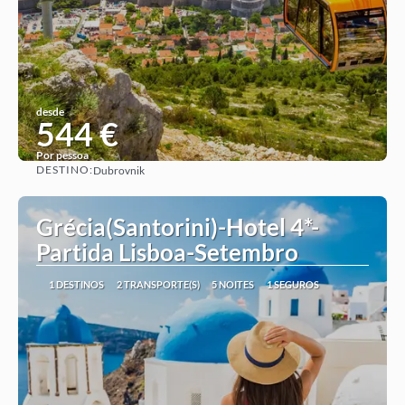
desde
544 €
Por pessoa
DESTINO:
Dubrovnik
Ver ideia
Grécia(Santorini)-Hotel 4*-
Partida Lisboa-Setembro
1 DESTINOS
2 TRANSPORTE(S)
5 NOITES
1 SEGUROS