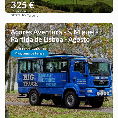
325 €
Por pessoa
DESTINO:
Terceira
Ver ideia
Açores Aventura - S. Miguel -
Partida de Lisboa - Agosto
1 DESTINOS
2 NOITES
Programa de Férias