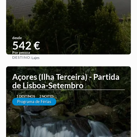
desde
542 €
Por pessoa
DESTINO:
Lajes
Ver ideia
Açores (Ilha Terceira) - Partida
de Lisboa-Setembro
1 DESTINOS
2 NOITES
Programa de Férias