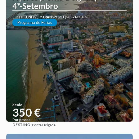
4*-Setembro
1 DESTINOS
2 TRANSPORTE(S)
2 NOITES
Programa de Férias
desde
350 €
Por pessoa
DESTINO:
Ponta Delgada
Ver ideia