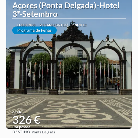
Açores (Ponta Delgada)-Hotel
3*-Setembro
1 DESTINOS
2 TRANSPORTE(S)
2 NOITES
Programa de Férias
desde
326 €
Por pessoa
DESTINO:
Ponta Delgada
Ver ideia