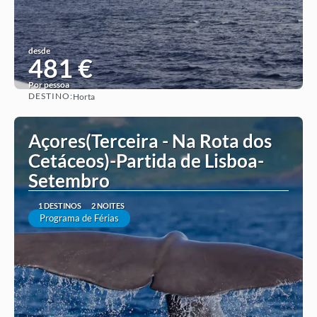
desde
481 €
Por pessoa
DESTINO:
Horta
Ver ideia
Açores(Terceira - Na Rota dos
Cetáceos)-Partida de Lisboa-
Setembro
1 DESTINOS
2 NOITES
Programa de Férias