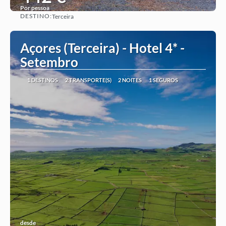
Por pessoa
DESTINO:
Terceira
Ver ideia
Açores (Terceira) - Hotel 4* -
Setembro
1 DESTINOS
2 TRANSPORTE(S)
2 NOITES
1 SEGUROS
desde