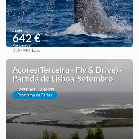
desde
642 €
Por pessoa
DESTINO:
Lajes
Ver ideia
Açores(Terceira - Fly & Drive) -
Partida de Lisboa-Setembro
1 DESTINOS
3 NOITES
Programa de Férias