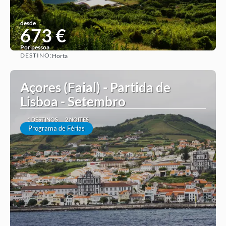
desde
673 €
Por pessoa
DESTINO:
Horta
Ver ideia
Açores (Faial) - Partida de
Lisboa - Setembro
1 DESTINOS
2 NOITES
Programa de Férias