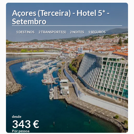
Açores (Terceira) - Hotel 5* -
Setembro
1 DESTINOS
2 TRANSPORTE(S)
2 NOITES
1 SEGUROS
desde
343 €
Por pessoa