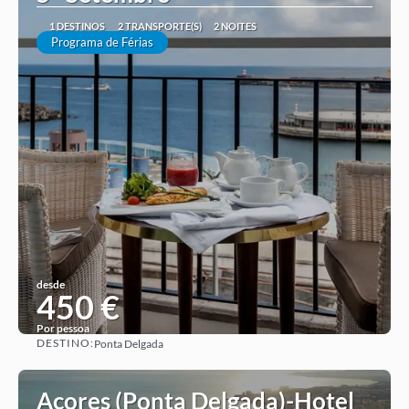
1 DESTINOS
2 TRANSPORTE(S)
2 NOITES
Programa de Férias
desde
450 €
Por pessoa
DESTINO:
Ponta Delgada
Ver ideia
Açores (Ponta Delgada)-Hotel