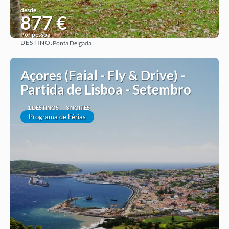
desde
877 €
Por pessoa
DESTINO:
Ponta Delgada
Ver ideia
Açores (Faial - Fly & Drive) -
Partida de Lisboa - Setembro
1 DESTINOS
3 NOITES
Programa de Férias