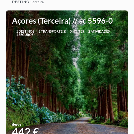
DESTINO:
Terceira
Ver ideia
Açores (Terceira) // sc 5596-0
1 DESTINOS
2 TRANSPORTE(S)
5 NOITES
2 ATIVIDADES
1 SEGUROS
desde
442 €