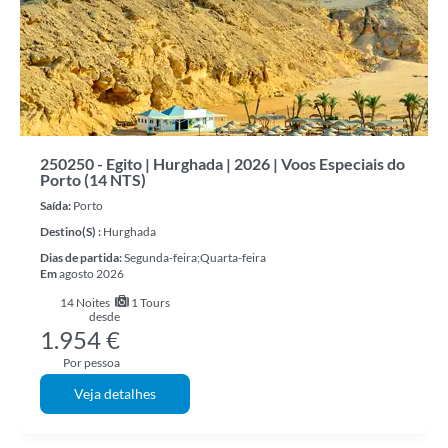
250250 - Egito | Hurghada | 2026 | Voos Especiais do
Porto (14 NTS)
Saída:
Porto
Destino(s) :
Hurghada
Dias de partida:
Segunda-feira;Quarta-feira
Em
agosto 2026
14
Noites
1 Tours
desde
1.954 €
Por pessoa
Veja detalhes