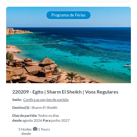
Programa de Férias
220209 - Egito | Sharm El Sheikh | Voos Regulares
Saída:
Confira as opções de partida
Destino(s) :
Sharm El-Sheikh
Dias de partida:
Todos os dias
desde
agosto 2026
Para
junho 2027
5
Noites
1 Tours
desde