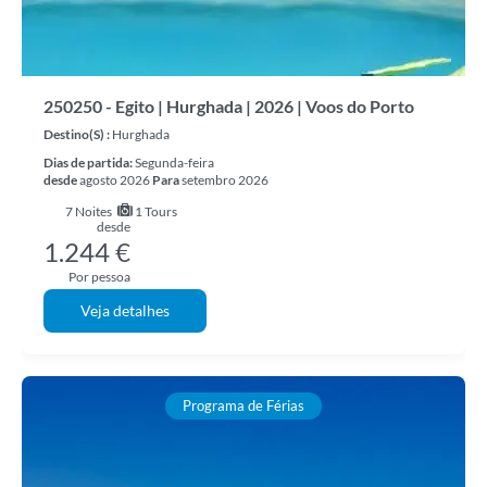
250250 - Egito | Hurghada | 2026 | Voos do Porto
Destino(s) :
Hurghada
Dias de partida:
Segunda-feira
desde
agosto 2026
Para
setembro 2026
7
Noites
1 Tours
desde
1.244 €
Por pessoa
Veja detalhes
Programa de Férias