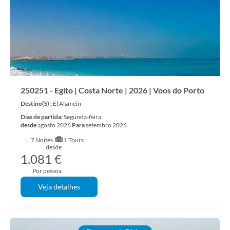
250251 - Egito | Costa Norte | 2026 | Voos do Porto
Destino(s) :
El Alamein
Dias de partida:
Segunda-feira
desde
agosto 2026
Para
setembro 2026
7
Noites
1 Tours
desde
1.081 €
Por pessoa
Veja detalhes