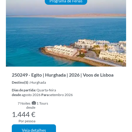
Programa de Férias
250249 - Egito | Hurghada | 2026 | Voos de Lisboa
Destino(s) :
Hurghada
Dias de partida:
Quarta-feira
desde
agosto 2026
Para
setembro 2026
7
Noites
1 Tours
desde
1.444 €
Por pessoa
Veja detalhes