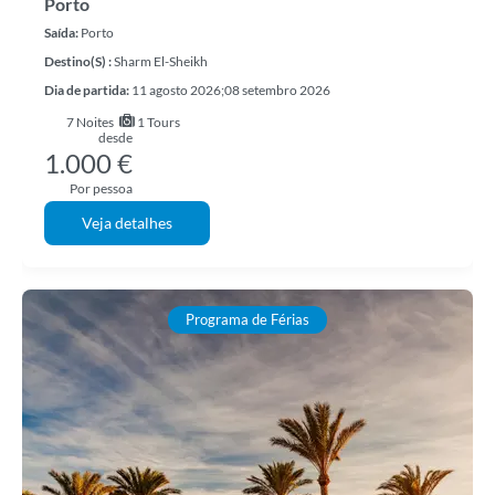
Porto
Saída:
Porto
Destino(s) :
Sharm El-Sheikh
Dia de partida:
11 agosto 2026;08 setembro 2026
7
Noites
1 Tours
desde
1.000 €
Por pessoa
Veja detalhes
Programa de Férias