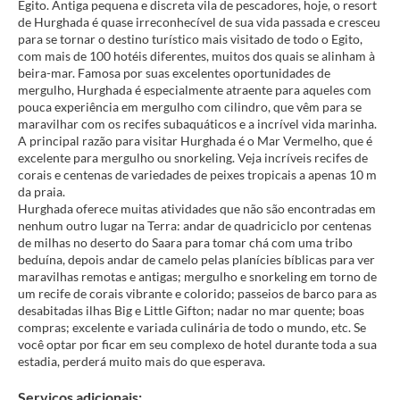
Egito. Antiga pequena e discreta vila de pescadores, hoje, o resort
de Hurghada é quase irreconhecível de sua vida passada e cresceu
para se tornar o destino turístico mais visitado de todo o Egito,
com mais de 100 hotéis diferentes, muitos dos quais se alinham à
beira-mar. Famosa por suas excelentes oportunidades de
mergulho, Hurghada é especialmente atraente para aqueles com
pouca experiência em mergulho com cilindro, que vêm para se
maravilhar com os recifes subaquáticos e a incrível vida marinha.
A principal razão para visitar Hurghada é o Mar Vermelho, que é
excelente para mergulho ou snorkeling. Veja incríveis recifes de
corais e centenas de variedades de peixes tropicais a apenas 10 m
da praia.
Hurghada oferece muitas atividades que não são encontradas em
nenhum outro lugar na Terra: andar de quadriciclo por centenas
de milhas no deserto do Saara para tomar chá com uma tribo
beduína, depois andar de camelo pelas planícies bíblicas para ver
maravilhas remotas e antigas; mergulho e snorkeling em torno de
um recife de corais vibrante e colorido; passeios de barco para as
desabitadas ilhas Big e Little Gifton; nadar no mar quente; boas
compras; excelente e variada culinária de todo o mundo, etc. Se
você optar por ficar em seu complexo de hotel durante toda a sua
Serviços adicionais: