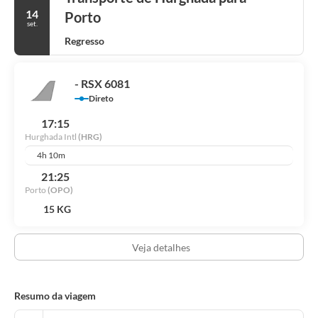
14
Porto
set.
Regresso
- RSX 6081
Direto
17:15
Hurghada Intl
(HRG)
4h 10m
21:25
Porto
(OPO)
15 KG
Veja detalhes
Resumo da viagem