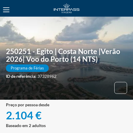
250251 - Egito | Costa Norte |Verão
2026| Voo do Porto (14 NTS)
Programa de Férias
ID de referência:
37328962
preço por pessoa desde
2.104 €
Baseado em 2 adultos