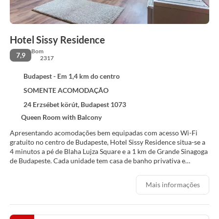
Hotel Sissy Residence
Bom
7,9
2317
Budapest - Em 1,4 km do centro
SOMENTE ACOMODAÇÃO
24 Erzsébet körút, Budapest 1073
Queen Room with Balcony
Apresentando acomodações bem equipadas com acesso Wi-Fi
gratuito no centro de Budapeste, Hotel Sissy Residence situa-se a
4 minutos a pé de Blaha Lujza Square e a 1 km de Grande Sinagoga
de Budapeste. Cada unidade tem casa de banho privativa e
chuveiro, ar condicionado, televisão de ecrã plano e frigorífico.
Hotel Sissy Residence disponibiliza opções de pequeno-almoço
Mais informações
buffet e continental. Caso pretenda explorar esta área, é possível
praticar ciclismo na área circundante. Hotel Sissy Residence tem
vários pontos de interesse populares nas suas proximidades,
incluindo Estação de Metro Keleti Pályaudvar, Casa do Terror e