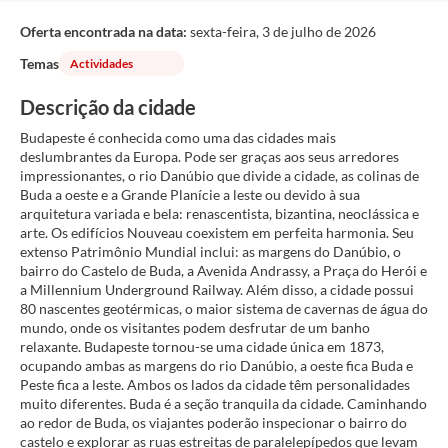
Oferta encontrada na data:
sexta-feira, 3 de julho de 2026
Temas
Actividades
Descrição da cidade
Budapeste é conhecida como uma das cidades mais
deslumbrantes da Europa. Pode ser graças aos seus arredores
impressionantes, o rio Danúbio que divide a cidade, as colinas de
Buda a oeste e a Grande Planície a leste ou devido à sua
arquitetura variada e bela: renascentista, bizantina, neoclássica e
arte. Os edifícios Nouveau coexistem em perfeita harmonia. Seu
extenso Patrimônio Mundial inclui: as margens do Danúbio, o
bairro do Castelo de Buda, a Avenida Andrassy, a Praça do Herói e
a Millennium Underground Railway. Além disso, a cidade possui
80 nascentes geotérmicas, o maior sistema de cavernas de água do
mundo, onde os visitantes podem desfrutar de um banho
relaxante. Budapeste tornou-se uma cidade única em 1873,
ocupando ambas as margens do rio Danúbio, a oeste fica Buda e
Peste fica a leste. Ambos os lados da cidade têm personalidades
muito diferentes. Buda é a seção tranquila da cidade. Caminhando
ao redor de Buda, os viajantes poderão inspecionar o bairro do
castelo e explorar as ruas estreitas de paralelepípedos que levam