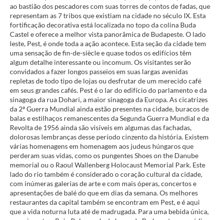
ao bastião dos pescadores com suas torres de contos de fadas, que
representam as 7 tribos que existiam na cidade no século IX. Esta
fortificação decorativa está localizada no topo da colina Buda
Castel e oferece a melhor vista panorâmica de Budapeste. O lado
leste, Pest, é onde toda a ação acontece. Esta seção da cidade tem
uma sensação de fin-de-siècle e quase todos os edifícios têm
algum detalhe interessante ou incomum. Os visitantes serão
convidados a fazer longos passeios em suas largas avenidas
repletas de todo tipo de lojas ou desfrutar de um merecido café
em seus grandes cafés. Pest é o lar do edifício do parlamento e da
sinagoga da rua Dohari, a maior sinagoga da Europa. As cicatrizes
da 2ª Guerra Mundial ainda estão presentes na cidade, buracos de
balas e estilhaços remanescentes da Segunda Guerra Mundial e da
Revolta de 1956 ainda são visíveis em algumas das fachadas,
dolorosas lembranças desse período cinzento da história. Existem
várias homenagens em homenagem aos judeus húngaros que
perderam suas vidas, como os pungentes Shoes on the Danube
memorial ou o Raoul Wallenberg Holocaust Memorial Park. Este
lado do rio também é considerado o coração cultural da cidade,
com inúmeras galerias de arte e com mais óperas, concertos e
apresentações de balé do que em dias da semana. Os melhores
restaurantes da capital também se encontram em Pest, e é aqui
que a vida noturna luta até de madrugada. Para uma bebida única,