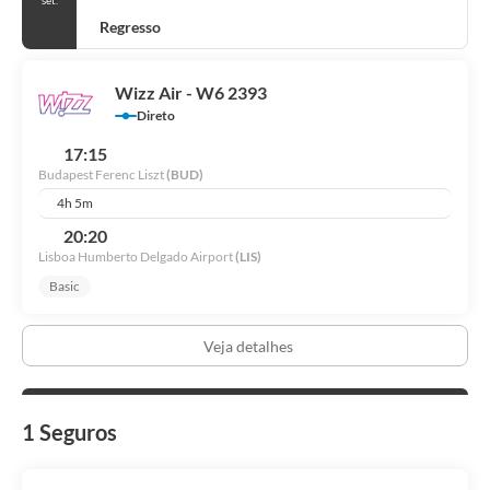
set.
Regresso
Wizz Air - W6 2393
Direto
17:15
Budapest Ferenc Liszt
(BUD)
4h 5m
20:20
Lisboa Humberto Delgado Airport
(LIS)
Basic
Veja detalhes
1 Seguros